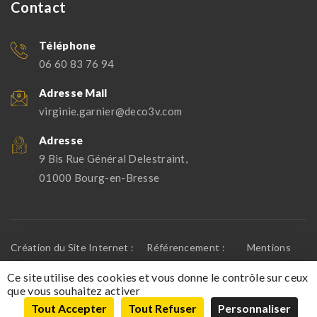
Contact
Téléphone
06 60 83 76 94
Adresse Mail
virginie.garnier@deco3v.com
Adresse
9 Bis Rue Général Delestraint,
01000 Bourg-en-Bresse
Création du Site Internet :
Référencement :
Mentions
IMS ON LINE
Lionel Robin
Légales
Ce site utilise des cookies et vous donne le contrôle sur ceux
que vous souhaitez activer
Tout Accepter
Tout Refuser
Personnaliser