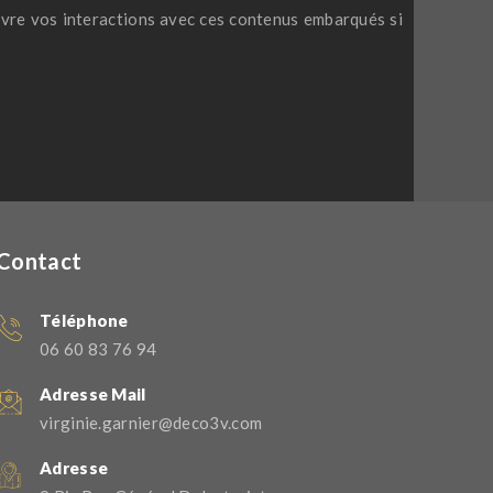
suivre vos interactions avec ces contenus embarqués si
Contact
Téléphone
06 60 83 76 94
Adresse Mail
virginie.garnier@deco3v.com
Adresse